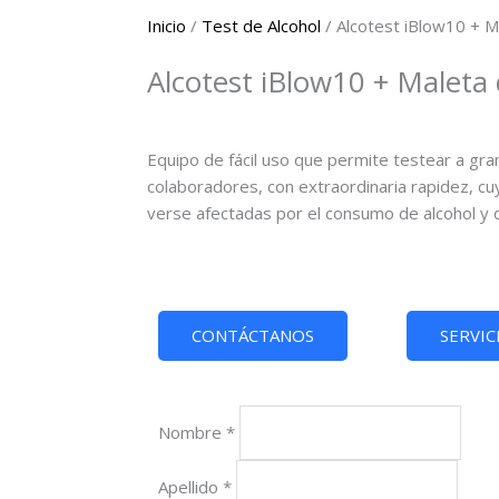
Inicio
/
Test de Alcohol
/ Alcotest iBlow10 + M
Alcotest iBlow10 + Maleta
Equipo de fácil uso que permite testear a g
colaboradores, con extraordinaria rapidez, c
verse afectadas por el consumo de alcohol y d
CONTÁCTANOS
SERVIC
Nombre
*
Apellido
*