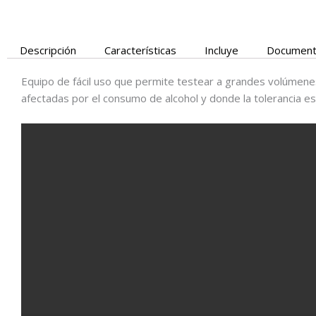
Descripción
Características
Incluye
Documen
Equipo de fácil uso que permite testear a grandes volúmene
afectadas por el consumo de alcohol y donde la tolerancia es